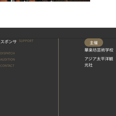
とスポンサ
SUPPORT
主催
華楽坊芸術学校
遣
DISPATCH
アジア太平洋観
用
AUDITION
光社
せ
CONTACT