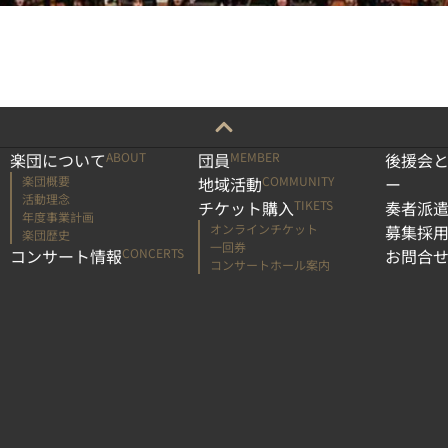
楽団について
ABOUT
団員
MEMBER
後援会
楽団概要
地域活動
COMMUNITY
ー
活動理念
チケット購入
TIKETS
奏者派
年度事業計画
オンラインチケット
募集採
楽団歴史
一回券
コンサート情報
CONCERTS
お問合
コンサートホール案内