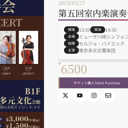
2023/05/27
第五回室内楽演奏会
13:30
14:30
開場
開演
ミューザ川崎シンフォ
会場
セルジョ・バイエック
指揮
東京多元交響楽団
主演
¥
6500
チケット購入
Ticket Purchase