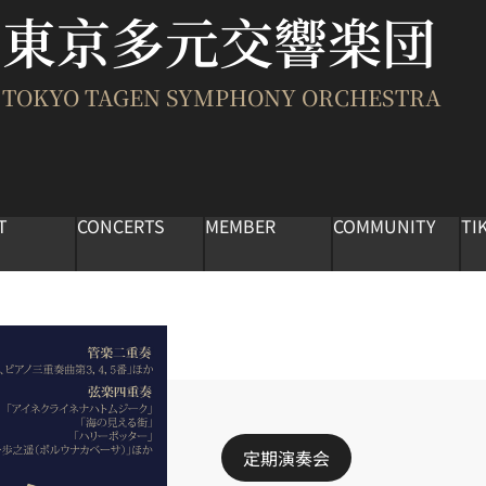
東京多元交響楽団
TOKYO TAGEN SYMPHONY ORCHESTRA
T
CONCERTS
MEMBER
COMMUNITY
TI
定期演奏会