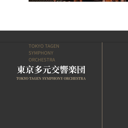
TOKYO TAGEN
SYMPHONY
ORCHESTRA
東京多元交響楽団
TOKYO TAGEN SYMPHONY ORCHESTRA