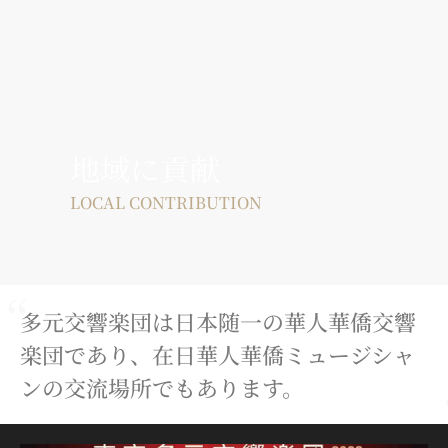
多元交響楽団は、演奏活動を通じて地域の音楽芸
術の普及を図り、地域社会への貢献に努めます。
地域に貢献
LOCAL CONTRIBUTION
“
多元交響楽団は日本随一の華人華僑交響
楽団であり、在日華人華僑ミュージシャ
ンの交流場所でもあります。